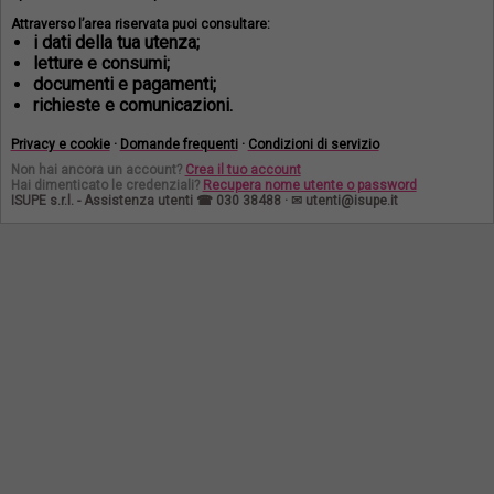
Attraverso l’area riservata puoi consultare:
i dati della tua utenza;
letture e consumi;
documenti e pagamenti;
richieste e comunicazioni.
Privacy e cookie
·
Domande frequenti
·
Condizioni di servizio
Non hai ancora un account?
Crea il tuo account
Hai dimenticato le credenziali?
Recupera nome utente o password
ISUPE s.r.l. - Assistenza utenti ☎ 030 38488 · ✉
utenti@isupe.it